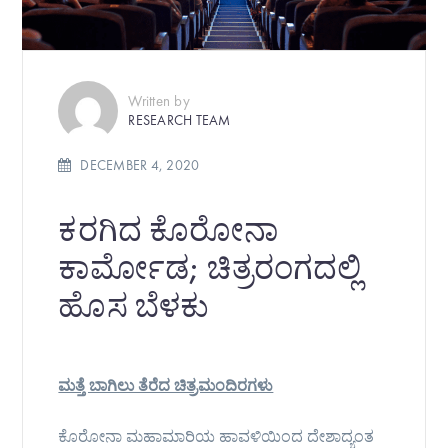
Written by
RESEARCH TEAM
DECEMBER 4, 2020
ಕರಗಿದ ಕೊರೋನಾ
ಕಾರ್ಮೋಡ; ಚಿತ್ರರಂಗದಲ್ಲಿ
ಹೊಸ ಬೆಳಕು
ಮತ್ತೆ ಬಾಗಿಲು ತೆರೆದ ಚಿತ್ರಮಂದಿರಗಳು
ಕೊರೋನಾ ಮಹಾಮಾರಿಯ ಹಾವಳಿಯಿಂದ ದೇಶಾದ್ಯಂತ