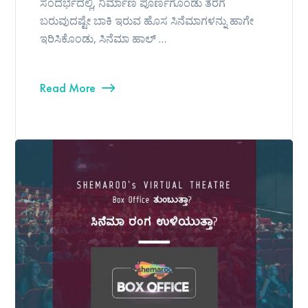
ಸಂದರ್ಭದಲ್ಲಿ, ನಿರ್ಮಾಣ ಪೂರ್ಣಗೊಂಡು ತೆರೆಗೆ
ಬರುವುದಷ್ಟೇ ಬಾಕಿ ಇರುವ ಹೊಸ ಸಿನೆಮಾಗಳನ್ನು ಹಾಗೇ
ಇರಿಸಿಕೊಂಡು, ಸಿನೆಮಾ ಹಾಲ್ …
Read More