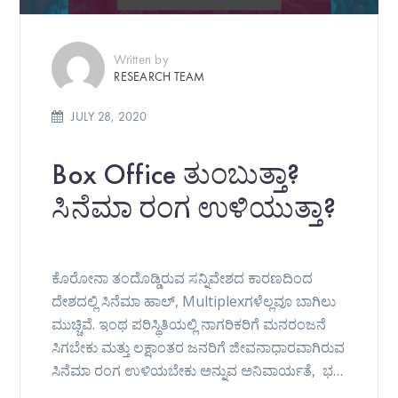
Written by
RESEARCH TEAM
JULY 28, 2020
Box Office ತುಂಬುತ್ತಾ?
ಸಿನೆಮಾ ರಂಗ ಉಳಿಯುತ್ತಾ?
ಕೊರೋನಾ ತಂದೊಡ್ಡಿರುವ ಸನ್ನಿವೇಶದ ಕಾರಣದಿಂದ
ದೇಶದಲ್ಲಿ ಸಿನೆಮಾ ಹಾಲ್, Multiplexಗಳೆಲ್ಲವೂ ಬಾಗಿಲು
ಮುಚ್ಚಿವೆ. ಇಂಥ ಪರಿಸ್ಥಿತಿಯಲ್ಲಿ ನಾಗರಿಕರಿಗೆ ಮನರಂಜನೆ
ಸಿಗಬೇಕು ಮತ್ತು ಲಕ್ಷಾಂತರ ಜನರಿಗೆ ಜೀವನಾಧಾರವಾಗಿರುವ
ಸಿನೆಮಾ ರಂಗ ಉಳಿಯಬೇಕು ಅನ್ನುವ ಅನಿವಾರ್ಯತೆ, ಭ…