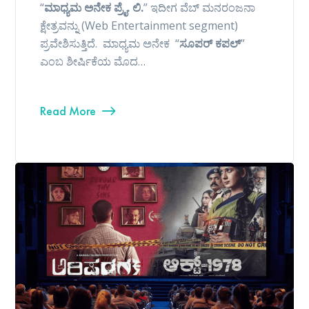
“
ಮಾಧ್ಯಮ ಅನೇಕ ಪ್ರೈ. ಲಿ.
” ಇದೀಗ ವೆಬ್ ಮನರಂಜನಾ
ಕ್ಷೇತ್ರವನ್ನು (Web Entertainment segment)
ಪ್ರವೇಶಿಸುತ್ತಿದೆ. ಮಾಧ್ಯಮ ಅನೇಕ “
ಸೂಪರ್ ಕಪಲ್
”
ಎಂಬ ಶೀರ್ಷಿಕೆಯ ಮೊದ…
Read More