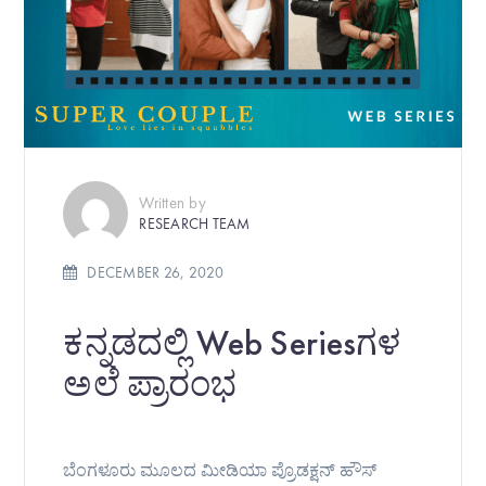
Written by
RESEARCH TEAM
DECEMBER 26, 2020
ಕನ್ನಡದಲ್ಲಿ Web Seriesಗಳ
ಅಲೆ ಪ್ರಾರಂಭ
ಬೆಂಗಳೂರು ಮೂಲದ ಮೀಡಿಯಾ ಪ್ರೊಡಕ್ಷನ್ ಹೌಸ್