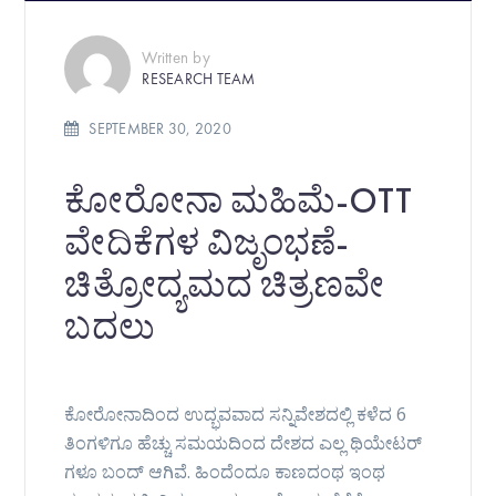
Written by
RESEARCH TEAM
SEPTEMBER 30, 2020
ಕೋರೋನಾ ಮಹಿಮೆ-OTT
ವೇದಿಕೆಗಳ ವಿಜೃಂಭಣೆ-
ಚಿತ್ರೋದ್ಯಮದ ಚಿತ್ರಣವೇ
ಬದಲು
ಕೋರೋನಾದಿಂದ ಉದ್ಭವವಾದ ಸನ್ನಿವೇಶದಲ್ಲಿ ಕಳೆದ 6
ತಿಂಗಳಿಗೂ ಹೆಚ್ಚು ಸಮಯದಿಂದ ದೇಶದ ಎಲ್ಲ ಥಿಯೇಟರ್
ಗಳೂ ಬಂದ್ ಆಗಿವೆ. ಹಿಂದೆಂದೂ ಕಾಣದಂಥ ಇಂಥ