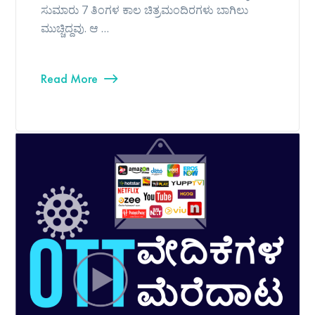
ಸುಮಾರು 7 ತಿಂಗಳ ಕಾಲ ಚಿತ್ರಮಂದಿರಗಳು ಬಾಗಿಲು
ಮುಚ್ಚಿದ್ದವು. ಆ …
Read More