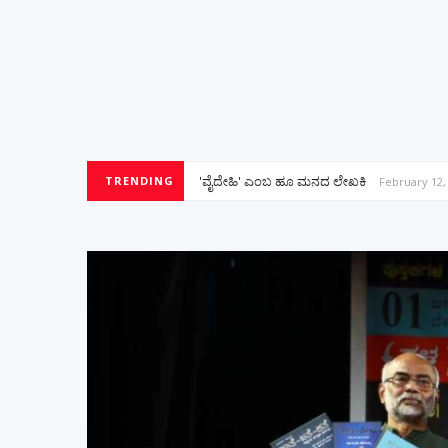
'ವೈದೇಹಿ' ಎಂಬ ಹೂ ಮನದ ಲೇಖಕಿ
TRENDING
February 12,