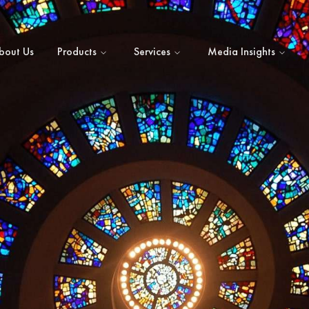
bout Us
Products
Services
Media Insights