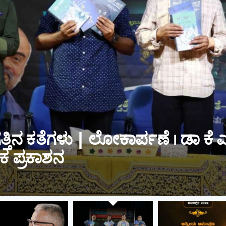
a Aneka features it’s bran
vana Film Critics Awards
MARCH 26, 2022