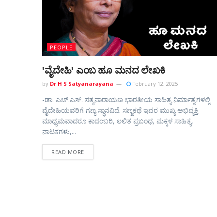
PEOPLE
'ವೈದೇಹಿ' ಎಂಬ ಹೂ ಮನದ ಲೇಖಕಿ
by
Dr H S Satyanarayana
February 12, 2025
-ಡಾ‌. ಎಚ್.ಎಸ್. ಸತ್ಯನಾರಾಯಣ ಭಾರತೀಯ ಸಾಹಿತ್ಯ ನಿರ್ಮಾತೃಗಳಲ್ಲಿ
ವೈದೇಹಿಯವರಿಗೆ ಗಣ್ಯ ಸ್ಥಾನವಿದೆ. ಸಣ್ಣಕಥೆ ಇವರ ಮುಖ್ಯ ಅಭಿವ್ಯಕ್ತಿ
ಮಾಧ್ಯಮವಾದರೂ ಕಾದಂಬರಿ, ಲಲಿತ ಪ್ರಬಂಧ, ಮಕ್ಕಳ ಸಾಹಿತ್ಯ,
ನಾಟಕಗಳು,...
READ MORE