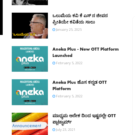
ಒಲುಮೆಯ ಕವಿ ಕೆ ಎಸ್ ‌ನ ಜೀವನ
ಪ್ರೀತಿಯೇ ಕವಿತೆಯ ಸಾಲು
January 25, 2025
Aneka Plus - New OTT Platform
Launched
February 5, 2022
Aneka Plus ಹೊಸ ಕನ್ನಡ OTT
Platform
February 5, 2022
ಮಾಧ್ಯಮ ಅನೇಕ ದಿಂದ ಇಷ್ಟರಲ್ಲೇ OTT
ಪ್ಲಾಟ್ಫಾರ್ಮ್
July 23, 2021