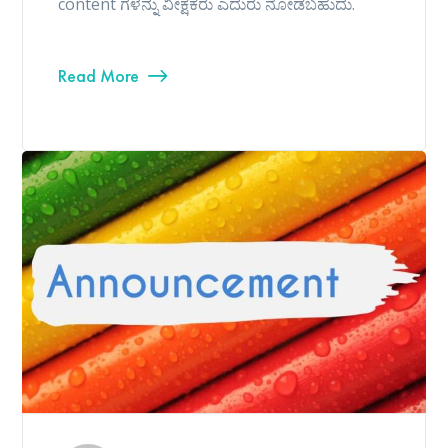
content ಗಳನ್ನು ವೀಕ್ಷಕರು ಎದುರು ನೋಡಬಹುದು.
Read More