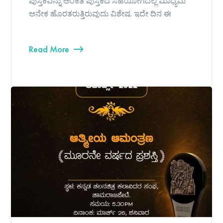
ಪುಸ್ತಕವನ್ನು ಅಂಕಿತ ಪುಸ್ತಕದ ಸಹಯೋಗದಲ್ಲಿ ಮಾಧ್ಯಮ
ಅನೇಕ ಹೊರತರುತ್ತಿರುವುದು ವಿಶೇಷ. ಇದೇ ದಿನ ಈ
Read More