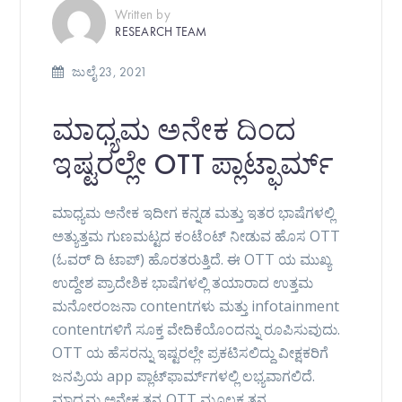
Written by
RESEARCH TEAM
ಜುಲೈ 23, 2021
ಮಾಧ್ಯಮ ಅನೇಕ ದಿಂದ
ಇಷ್ಟರಲ್ಲೇ OTT ಪ್ಲಾಟ್ಫಾರ್ಮ್
ಮಾಧ್ಯಮ ಅನೇಕ ಇದೀಗ ಕನ್ನಡ ಮತ್ತು ಇತರ ಭಾಷೆಗಳಲ್ಲಿ
ಅತ್ಯುತ್ತಮ ಗುಣಮಟ್ಟದ ಕಂಟೆಂಟ್ ನೀಡುವ ಹೊಸ OTT
(ಓವರ್ ದಿ ಟಾಪ್) ಹೊರತರುತ್ತಿದೆ. ಈ OTT ಯ ಮುಖ್ಯ
ಉದ್ದೇಶ ಪ್ರಾದೇಶಿಕ ಭಾಷೆಗಳಲ್ಲಿ ತಯಾರಾದ ಉತ್ತಮ
ಮನೋರಂಜನಾ contentಗಳು ಮತ್ತು infotainment
contentಗಳಿಗೆ ಸೂಕ್ತ ವೇದಿಕೆಯೊಂದನ್ನು ರೂಪಿಸುವುದು.
OTT ಯ ಹೆಸರನ್ನು ಇಷ್ಟರಲ್ಲೇ ಪ್ರಕಟಿಸಲಿದ್ದು ವೀಕ್ಷಕರಿಗೆ
ಜನಪ್ರಿಯ app ಪ್ಲಾಟ್‌ಫಾರ್ಮ್‌ಗಳಲ್ಲಿ ಲಭ್ಯವಾಗಲಿದೆ.
ಮಾಧ್ಯಮ ಅನೇಕ ತನ್ನ OTT ಮೂಲಕ ತನ್ನ