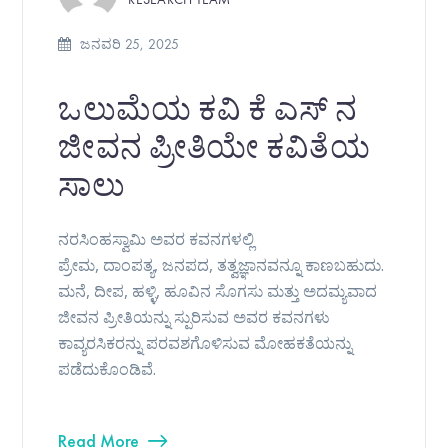
ಜನವರಿ 25, 2025
ಒಲುಮೆಯ ಕವಿ ಕೆ ಎಸ್ ‌ನ
ಜೀವನ ಪ್ರೀತಿಯೇ ಕವಿತೆಯ
ಸಾಲು
ನರಸಿಂಹಸ್ವಾಮಿ ಅವರ ಕವನಗಳಲ್ಲಿ
ಪ್ರೇಮ, ದಾಂಪತ್ಯ, ಜನಪದ, ತತ್ವಜ್ಞಾನವನ್ನೂ ಕಾಣಬಹುದು.
ಮನೆ, ದೀಪ, ಹಳ್ಳಿ, ಹೂವಿನ ಸೊಗಸು ಮತ್ತು ಅದಮ್ಯವಾದ
ಜೀವನ ಪ್ರೀತಿಯನ್ನು ಸ್ಪುರಿಸುವ ಅವರ ಕವನಗಳು
ಕಾವ್ಯರಸಿಕರನ್ನು ಪರವಶಗೊಳಿಸುವ ಮೋಹಕತೆಯನ್ನು
ಪಡೆದುಕೊಂಡಿವೆ.
Read More