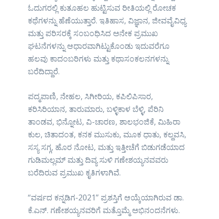
ಓದುಗರಲ್ಲಿ ಕುತೂಹಲ ಹುಟ್ಟಿಸುವ ರೀತಿಯಲ್ಲಿ ರೋಚಕ
ಕಥೆಗಳನ್ನು ಹೆಣೆಯುತ್ತಾರೆ. ಇತಿಹಾಸ, ವಿಜ್ಞಾನ, ಜೀವವೈವಿಧ್ಯ
ಮತ್ತು ಪರಿಸರಕ್ಕೆ ಸಂಬಂಧಿಸಿದ ಅನೇಕ ಪ್ರಮುಖ
ಘಟನೆಗಳನ್ನು ಆಧಾರವಾಗಿಟ್ಟುಕೊಂಡು ಇದುವರೆಗೂ
ಹಲವು ಕಾದಂಬರಿಗಳು ಮತ್ತು ಕಥಾಸಂಕಲನಗಳನ್ನು
ಬರೆದಿದ್ದಾರೆ.
ಪದ್ಮಪಾಣಿ, ನೇಹಲ, ಸಿಗೀರಿಯ, ಕಪಿಲಿಪಿಸಾರ,
ಕರಿಸಿರಿಯಾನ, ತಾರುಮಾರು, ಬಳ್ಳಿಕಾಳ ಬೆಳ್ಳಿ, ಪೆರಿನಿ
ತಾಂಡವ, ಭಿನ್ನೋಟ, ವಿ-ಚಾರಣ, ಶಾಲಭಂಜಿಕೆ, ಮಿಹಿರಾ
ಕುಲ, ಚಿತಾದಂತ, ಕನಕ ಮುಸುಕು, ಮೂಕ ಧಾತು, ಕಲ್ದವಸಿ,
ಸಸ್ಯ ಸಗ್ಗ, ಹೊರ ನೋಟ, ಮತ್ತು ಇತ್ತೀಚೆಗೆ ಬಿಡುಗಡೆಯಾದ
ಗುಡಿಮಲ್ಲಮ್ ಮತ್ತು ದಿವ್ಯ ಸುಳಿ ಗಣೇಶಯ್ಯನವವರು
ಬರೆದಿರುವ ಪ್ರಮುಖ ಕೃತಿಗಳಾಗಿವೆ.
“ವರ್ಷದ ಕನ್ನಡಿಗ-2021” ಪ್ರಶಸ್ತಿಗೆ ಆಯ್ಕೆಯಾಗಿರುವ ಡಾ.
ಕೆ.ಎನ್. ಗಣೇಶಯ್ಯನವರಿಗೆ ಮತ್ತೊಮ್ಮೆ ಅಭಿನಂದನೆಗಳು.